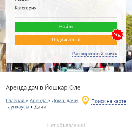
Категория
Подписаться
Расширенный поиск
Аренда дач в Йошкар-Оле
Главная
Аренда
Дома, дачи,
Поиск на карте
»
»
таунхаусы
Дачи
»
Нет объявлений