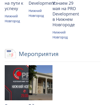
на пути к
Development
Узнаем 29
успеху
мая на PRO
Нижний
Development
Новгород
Нижний
в Нижнем
Новгород
Новгороде
Нижний
Новгород
Мероприятия