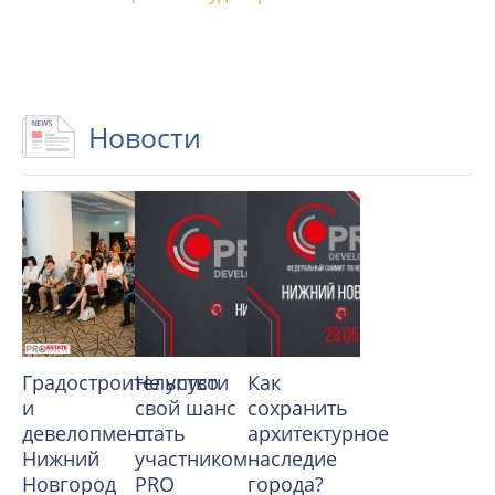
Новости
Градостроительство
Не упусти
Как
и
свой шанс
сохранить
девелопмент:
стать
архитектурное
Нижний
участником
наследие
Новгород
PRO
города?